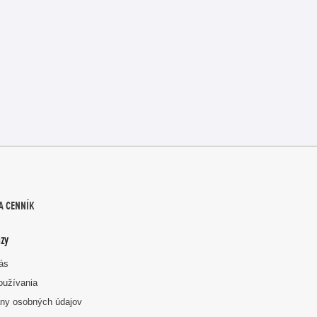
A CENNÍK
zy
nás
oužívania
ny osobných údajov