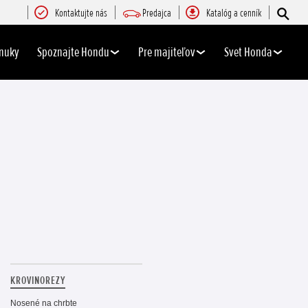
Kontaktujte nás
Predajca
Katalóg a cenník
nuky
Spoznajte Hondu
Pre majiteľov
Svet Honda
KROVINOREZY
Nosené na chrbte