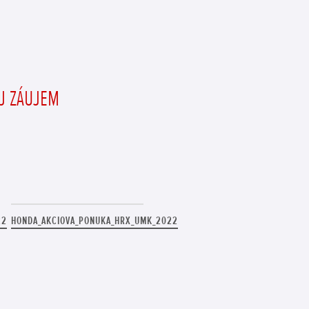
OJ ZÁUJEM
22
HONDA_AKCIOVA_PONUKA_HRX_UMK_2022