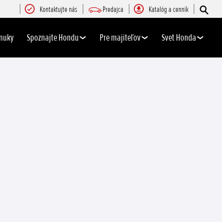
Kontaktujte nás
Predajca
Katalóg a cenník
nuky
Spoznajte Hondu
Pre majiteľov
Svet Honda