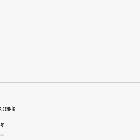
A CENNÍK
zy
nás