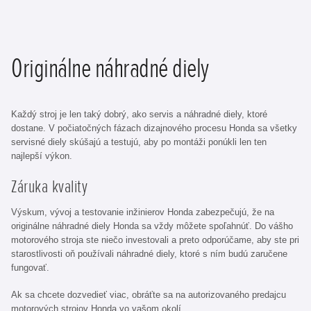
Originálne náhradné diely
Každý stroj je len taký dobrý, ako servis a náhradné diely, ktoré
dostane. V počiatočných fázach dizajnového procesu Honda sa všetky
servisné diely skúšajú a testujú, aby po montáži ponúkli len ten
najlepší výkon.
Záruka kvality
Výskum, vývoj a testovanie inžinierov Honda zabezpečujú, že na
originálne náhradné diely Honda sa vždy môžete spoľahnúť. Do vášho
motorového stroja ste niečo investovali a preto odporúčame, aby ste pri
starostlivosti oň používali náhradné diely, ktoré s ním budú zaručene
fungovať.
Ak sa chcete dozvedieť viac, obráťte sa na autorizovaného predajcu
motorových strojov Honda vo vašom okolí.