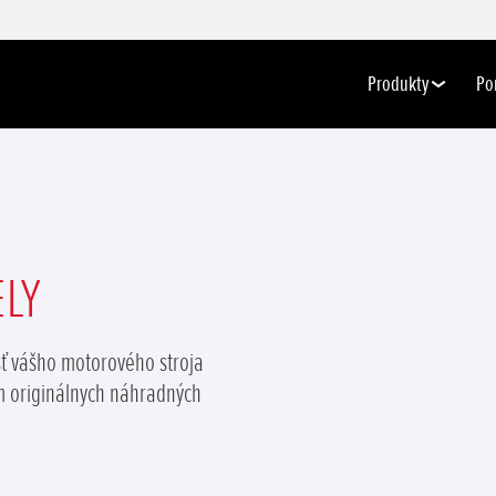
Produkty
Po
ELY
sť vášho motorového stroja
 originálnych náhradných