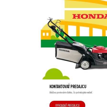
KONTAKTOVAŤ PREDAJCU
Ukáže a povie vám všetko, čo potrebujete vedieť.
VYHĽADAŤ PREDAJCU