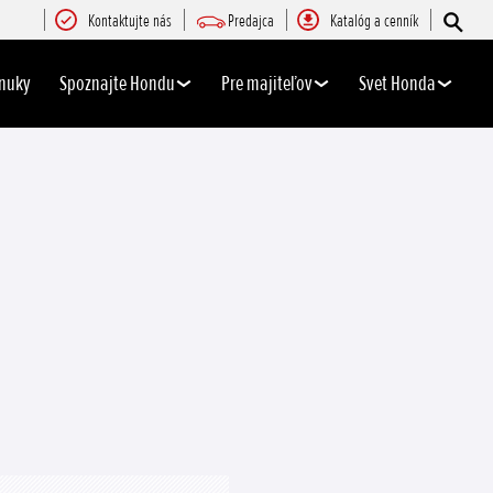
Kontaktujte nás
Predajca
Katalóg a cenník
nuky
Spoznajte Hondu
Pre majiteľov
Svet Honda
Zavrieť