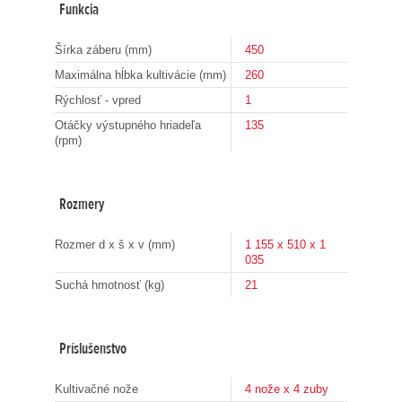
Funkcia
Šírka záberu (mm)
450
Maximálna hĺbka kultivácie (mm)
260
Rýchlosť - vpred
1
Otáčky výstupného hriadeľa
135
(rpm)
Rozmery
Rozmer d x š x v (mm)
1 155 x 510 x 1
035
Suchá hmotnosť (kg)
21
Príslušenstvo
Kultivačné nože
4 nože x 4 zuby