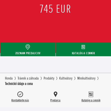
745 EUR
ZOZNAM PREDAJCOV
KATALÓG A CENNÍK
Honda
Trávnik a záhrada
Produkty
Kultivátory
Minikultivátory
Technické údaje a cena
Kontaktujte nás
Predajca
Katalóg a cenník