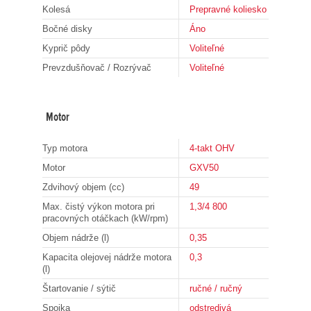
Kolesá
Prepravné koliesko
Bočné disky
Áno
Kyprič pôdy
Voliteľné
Prevzdušňovač / Rozrývač
Voliteľné
Motor
Typ motora
4-takt OHV
Motor
GXV50
Zdvihový objem (cc)
49
Max. čistý výkon motora pri
1,3/4 800
pracovných otáčkach (kW/rpm)
Objem nádrže (l)
0,35
Kapacita olejovej nádrže motora
0,3
(l)
Štartovanie / sýtič
ručné / ručný
Spojka
odstredivá