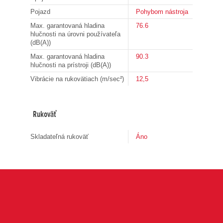
Pojazd
Pohybom nástroja
Max. garantovaná hladina
76.6
hlučnosti na úrovni používateľa
(dB(A))
Max. garantovaná hladina
90.3
hlučnosti na prístroji (dB(A))
Vibrácie na rukovätiach (m/sec²)
12,5
Rukoväť
Skladateľná rukoväť
Áno