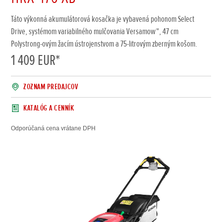
Táto výkonná akumulátorová kosačka je vybavená pohonom Select
Drive, systémom variabilného mulčovania Versamow™, 47 cm
Polystrong-ovým žacím ústrojenstvom a 75-litrovým zberným košom.
1 409 EUR
*
ZOZNAM PREDAJCOV
KATALÓG A CENNÍK
Odporúčaná cena vrátane DPH