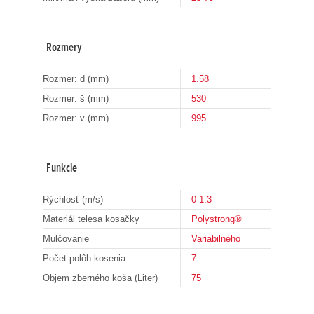
Rozmery
Rozmer: d (mm)
1.58
Rozmer: š (mm)
530
Rozmer: v (mm)
995
Funkcie
Rýchlosť (m/s)
0-1.3
Materiál telesa kosačky
Polystrong®
Mulčovanie
Variabilného
Počet polôh kosenia
7
Objem zberného koša (Liter)
75