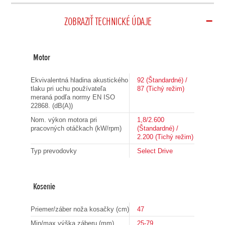
ZOBRAZIŤ TECHNICKÉ ÚDAJE
Motor
Ekvivalentná hladina akustického
92 (Štandardné) /
tlaku pri uchu používateľa
87 (Tichý režim)
meraná podľa normy EN ISO
22868. (dB(A))
Nom. výkon motora pri
1,8/2.600
pracovných otáčkach (kW/rpm)
(Štandardné) /
2.200 (Tichý režim)
Typ prevodovky
Select Drive
Kosenie
Priemer/záber noža kosačky (cm)
47
Min/max výška záberu (mm)
25-79