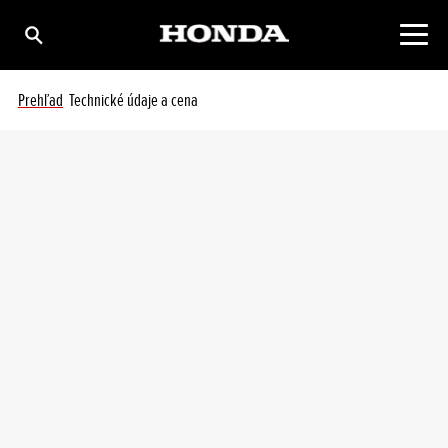
Prehľad
Technické údaje a cena
Stiahnite si katalóg
Vyhľadať predajcu