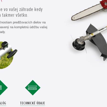
te vo vašej záhrade kedy
a takmer všetko.
ostiam predlžovacích dielov na
bavený na kompletnú údržbu vašej
ady.
ALÓG
TECHNICKÉ ÚDAJE