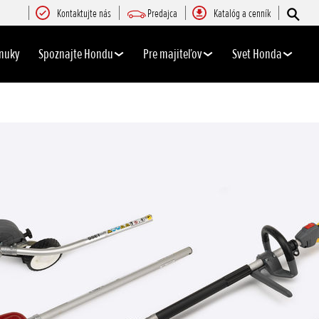
Kontaktujte nás
Predajca
Katalóg a cenník
nuky
Spoznajte Hondu
Pre majiteľov
Svet Honda