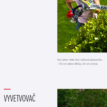
Na výber máte dve veľkosti plotostrihu
– 50 cm alebo dlhšia, 54 cm verzia.
VYVETVOVAČ