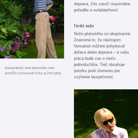
doprava, čím zaručí maximálne
pohodlie a ovládateľnosť.
Tvrdé nože
Nože plotostrihu sú obojstranné.
Znamená to, že nástrojom
Versatool môžete pohybovať
doľava alebo doprava – a vaša
práca bude zas o niečo
jednoduchšia. Tiež obsahuje
Nastaviteľný uhol plotostrihu vám
poistku proti zlomeniu pre
pomôže vytvarovať kríky aj živé ploty.
zvýšenie bezpečnosti.