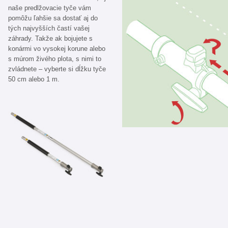
naše predlžovacie tyče vám
pomôžu ľahšie sa dostať aj do
tých najvyšších častí vašej
záhrady. Takže ak bojujete s
konármi vo vysokej korune alebo
s múrom živého plota, s nimi to
zvládnete – vyberte si dĺžku tyče
50 cm alebo 1 m.