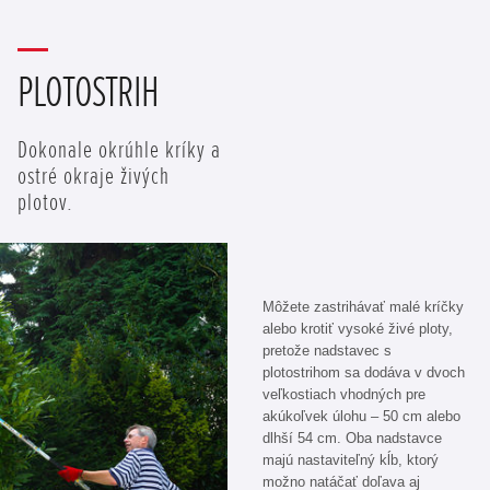
PLOTOSTRIH
Dokonale okrúhle kríky a
ostré okraje živých
plotov.
Môžete zastrihávať malé kríčky
alebo krotiť vysoké živé ploty,
pretože nadstavec s
plotostrihom sa dodáva v dvoch
veľkostiach vhodných pre
akúkoľvek úlohu – 50 cm alebo
dlhší 54 cm. Oba nadstavce
majú nastaviteľný kĺb, ktorý
možno natáčať doľava aj