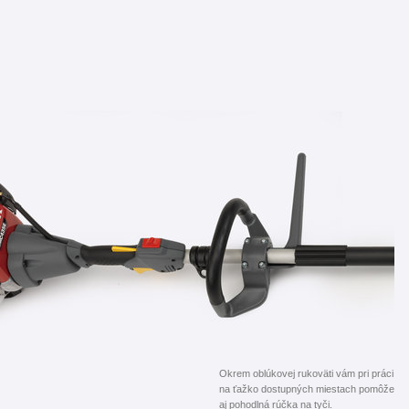
Okrem oblúkovej rukoväti vám pri práci
na ťažko dostupných miestach pomôže
aj pohodlná rúčka na tyči.