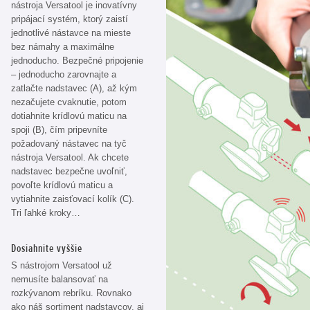
nástroja Versatool je inovatívny
pripájací systém, ktorý zaistí
jednotlivé nástavce na mieste
bez námahy a maximálne
jednoducho. Bezpečné pripojenie
– jednoducho zarovnajte a
zatlačte nadstavec (A), až kým
nezačujete cvaknutie, potom
dotiahnite krídlovú maticu na
spoji (B), čím pripevníte
požadovaný nástavec na tyč
nástroja Versatool. Ak chcete
nadstavec bezpečne uvoľniť,
povoľte krídlovú maticu a
vytiahnite zaisťovací kolík (C).
Tri ľahké kroky…
Dosiahnite vyššie
S nástrojom Versatool už
nemusíte balansovať na
rozkývanom rebríku. Rovnako
ako náš sortiment nadstavcov, aj