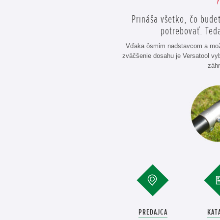
Prináša všetko, čo bude
potrebovať. Ted
Vďaka ôsmim nadstavcom a možn
zväčšenie dosahu je Versatool vy
záhr
PREDAJCA
KAT