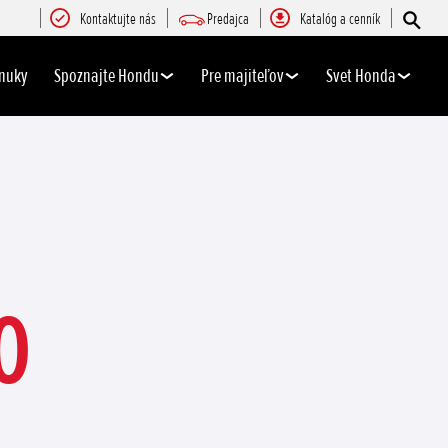
Kontaktujte nás
Predajca
Katalóg a cenník
nuky
Spoznajte Hondu
Pre majiteľov
Svet Honda
O