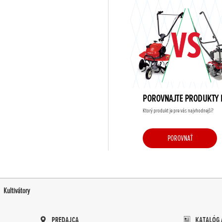
POROVNAJTE PRODUKTY
Ktorý produkt je pre vás najvhodnejší?
POROVNAŤ
Kultivátory
PREDAJCA
KATALÓG 