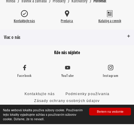
Honda
Trávnik a záhrada
Produkty
Kultivátory
Porovnať
Kontaktujte nás
Predajca
Katalóg a cenník
Viac o nás
Kde nás nájdete
Facebook
YouTube
Instagram
Kontaktujte nás
Podmienky používania
Zásady ochrany osobných údajov
Zásady používania súborov cookie
Mapa stránok
Naša webová lokalita používa súbory cookie. Používaním
Beriem na vedomie
tejto lokality vyjadrujete súhlas s používaním súborov
Zásady predkladania nevyžiadaných nápadov
cookie. Dúfame, že to nevadí.