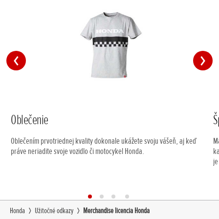
Oblečenie
Š
Oblečením prvotriednej kvality dokonale ukážete svoju vášeň, aj keď
Má
práve neriadite svoje vozidlo či motocykel Honda.
ka
je
Honda
Užitočné odkazy
Merchandise licencia Honda