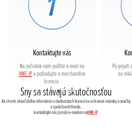
Kontaktujte nás
Kon
Na začiatok nám pošlite e-mail na
Po prijatí 
HME-IP
a požiadajte o merchandise
na rek
licenciu.
Sny sa stávajú skutočnosťou
Ak chcete získať ďalšie informácie o možnostiach licencií na ochranné známky a značky
v spoločnosti Honda,
kontaktujte nás prosím e-mailom na
HME-IP
.