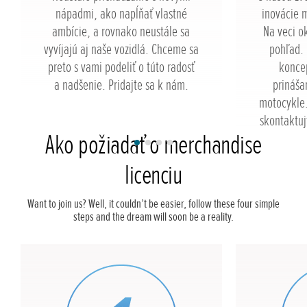
nápadmi, ako napĺňať vlastné
inovácie 
ambície, a rovnako neustále sa
Na veci o
vyvíjajú aj naše vozidlá. Chceme sa
pohľad.
preto s vami podeliť o túto radosť
konce
a nadšenie. Pridajte sa k nám.
prináša
motocykle.
skontaktuj
Ako požiadať o merchandise
licenciu
Want to join us? Well, it couldn’t be easier, follow these four simple
steps and the dream will soon be a reality.