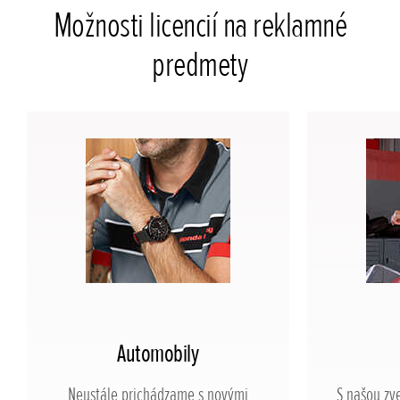
Možnosti licencií na reklamné
predmety
Automobily
Neustále prichádzame s novými
S našou zv