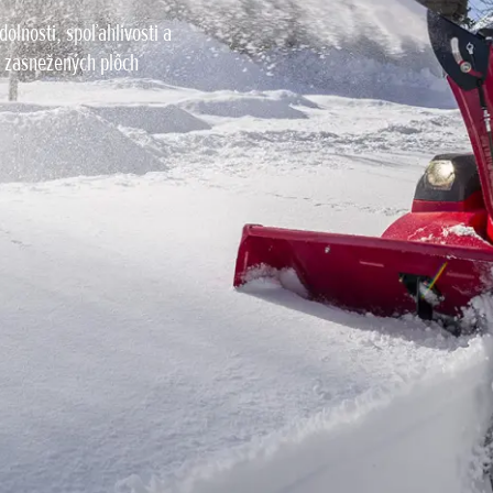
olnosti, spoľahlivosti a
h zasnežených plôch