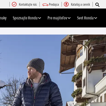
Kontaktujte nás
Predajca
Katalóg a cenník
nuky
Spoznajte Hondu
Pre majiteľov
Svet Honda