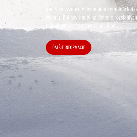
Rad 9 sa vyznačuje dokonalou kombináciou od
výkonu. Bol navrhnutý na čistenie rozsiahlyc
pohodlným a efektívnym spôsobom.
ĎALŠIE INFORMÁCIE