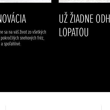
NOVÁCIA
UŽ ŽIADNE OD
LOPATOU
e sa na váš život zo všetkých
y pokročilých snehových fréz,
a spoľahlivé.