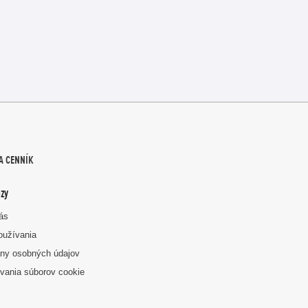
A CENNÍK
zy
nás
oužívania
ny osobných údajov
vania súborov cookie
k