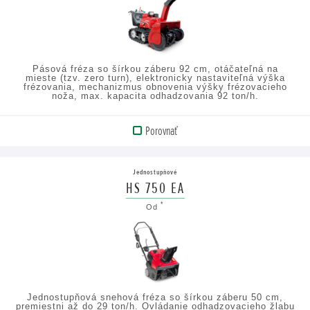
ÚDAJE
Pásová fréza so šírkou záberu 92 cm, otáčateľná na
mieste (tzv. zero turn), elektronicky nastaviteľná výška
frézovania, mechanizmus obnovenia výšky frézovacieho
noža, max. kapacita odhadzovania 92 ton/h.
Porovnať
ZOBRAZIŤ
PRODUKT
Jednostupňové
HS 750 EA
ZOBRAZIŤ
*
Od
TECHNICKÉ
ÚDAJE
Jednostupňová snehová fréza so šírkou záberu 50 cm,
premiestni až do 29 ton/h. Ovládanie odhadzovacieho žlabu