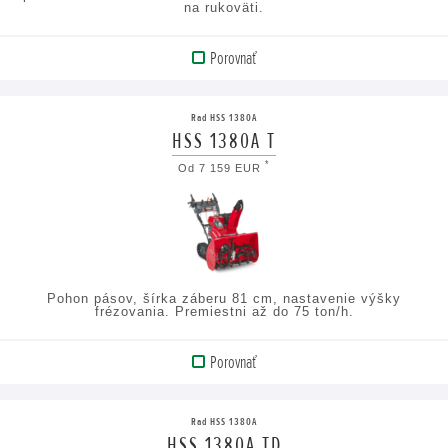
na rukoväti.
Porovnať
ZOBRAZIŤ
PRODUKT
Rad HSS 1380A
HSS 1380A T
ZOBRAZIŤ
*
Od 7 159 EUR
TECHNICKÉ
ÚDAJE
Pohon pásov, šírka záberu 81 cm, nastavenie výšky
frézovania. Premiestni až do 75 ton/h.
Porovnať
ZOBRAZIŤ
PRODUKT
Rad HSS 1380A
HSS 1380A TD