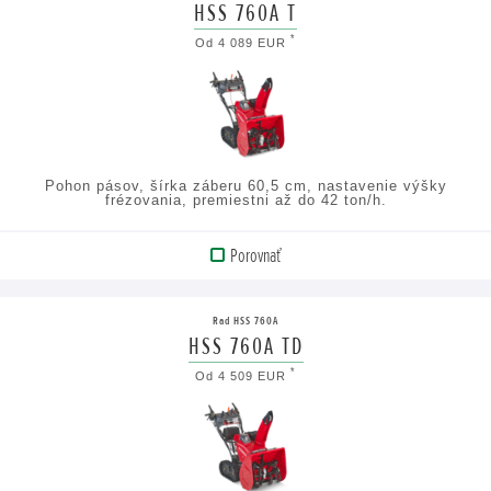
HSS 760A T
ZOBRAZIŤ
*
Od 4 089 EUR
TECHNICKÉ
ÚDAJE
Pohon pásov, šírka záberu 60,5 cm, nastavenie výšky
frézovania, premiestni až do 42 ton/h.
Porovnať
ZOBRAZIŤ
PRODUKT
Rad HSS 760A
HSS 760A TD
ZOBRAZIŤ
*
Od 4 509 EUR
TECHNICKÉ
ÚDAJE