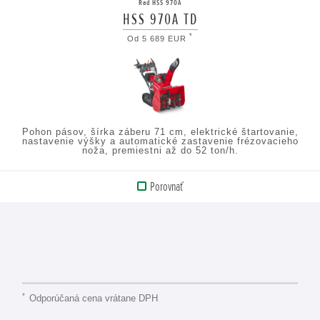
Rad HSS 970A
HSS 970A TD
ZOBRAZIŤ
*
Od 5 689 EUR
TECHNICKÉ
ÚDAJE
Pohon pásov, šírka záberu 71 cm, elektrické štartovanie,
nastavenie výšky a automatické zastavenie frézovacieho
noža, premiestni až do 52 ton/h.
Porovnať
ZOBRAZIŤ
PRODUKT
ZOBRAZIŤ
TECHNICKÉ
ÚDAJE
*
Odporúčaná cena vrátane DPH