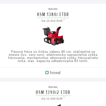
PRODUKT
Hybridné
HSM 1380i ETDR
ZOBRAZIŤ
*
Od 10 819 EUR
TECHNICKÉ
ÚDAJE
Pásová fréza so šírkou záberu 80 cm, otáčateľná na
mieste (tzv. zero turn), elektronicky nastaviteľná výška
frézovania, mechanizmus obnovenia výšky frézovacieho
noža, max. kapacita odhadzovania 83 ton/h.
Porovnať
ZOBRAZIŤ
PRODUKT
Hybridné
HSM 1390i2 ETDR
ZOBRAZIŤ
*
Od 12 009 EUR
TECHNICKÉ