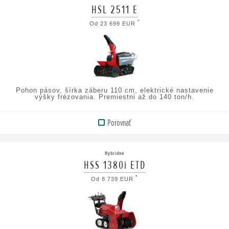
HSL 2511 E
*
Od 23 699 EUR
Pohon pásov, šírka záberu 110 cm, elektrické nastavenie
výšky frézovania. Premiestni až do 140 ton/h.
Porovnať
ZOBRAZIŤ
PRODUKT
Hybridné
HSS 1380i ETD
ZOBRAZIŤ
*
Od 8 739 EUR
TECHNICKÉ
ÚDAJE