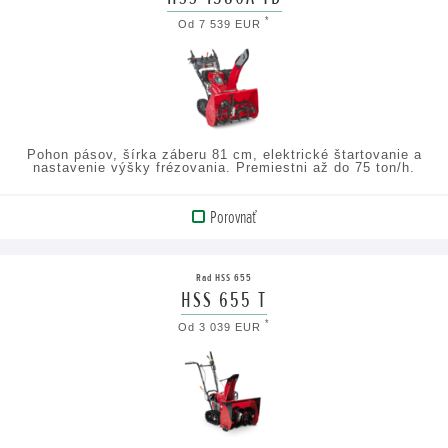
ZOBRAZIŤ
*
Od 7 539 EUR
TECHNICKÉ
ÚDAJE
Pohon pásov, šírka záberu 81 cm, elektrické štartovanie a
nastavenie výšky frézovania. Premiestni až do 75 ton/h.
Porovnať
ZOBRAZIŤ
PRODUKT
Rad HSS 655
HSS 655 T
ZOBRAZIŤ
*
Od 3 039 EUR
TECHNICKÉ
ÚDAJE