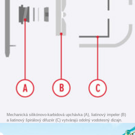
Mechanická silikónovo-karbidová upchávka (A), liatinový impeler (B)
a liatinový špirálový difuzér (C) vytvárajú odolný vodotesný dizajn.