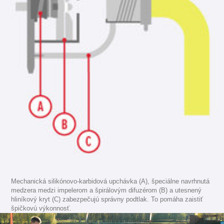
Mechanická silikónovo-karbidová upchávka (A), špeciálne navrhnutá
medzera medzi impelerom a špirálovým difuzérom (B) a utesnený
hliníkový kryt (C) zabezpečujú správny podtlak. To pomáha zaistiť
špičkovú výkonnosť.