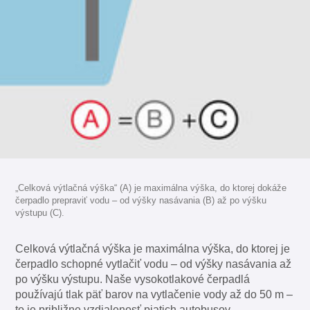
„Celková výtlačná výška“ (A) je maximálna výška, do ktorej dokáže
čerpadlo prepraviť vodu – od výšky nasávania (B) až po výšku
výstupu (C).
Celková výtlačná výška je maximálna výška, do ktorej je
čerpadlo schopné vytlačiť vodu – od výšky nasávania až
po výšku výstupu. Naše vysokotlakové čerpadlá
používajú tlak päť barov na vytlačenie vody až do 50 m –
to je približne vzdialenosť piatich autobusov