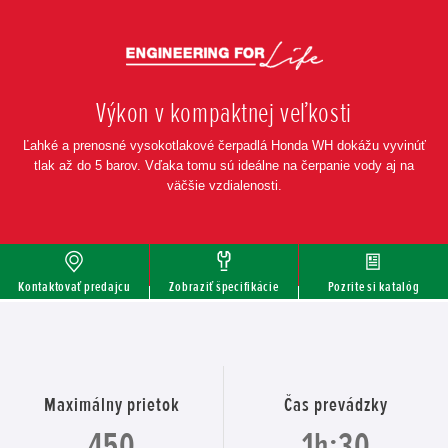
Výkon v kompaktnej veľkosti
Ľahké a prenosné vysokotlakové čerpadlá Honda WH dokážu vyvinúť
tlak až do 5 barov. Vďaka tomu sú ideálne na čerpanie vody aj na
väčšie vzdialenosti.
Kontaktovať predajcu
Zobraziť špecifikácie
Pozrite si katalóg
Maximálny prietok
Čas prevádzky
450
1h:30