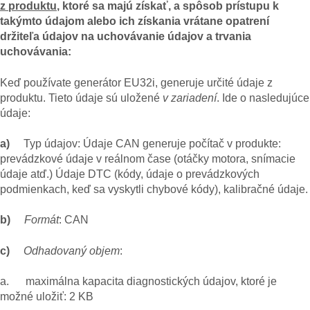
z produktu
, ktoré sa majú získať, a spôsob prístupu k
takýmto údajom alebo ich získania vrátane opatrení
držiteľa údajov na uchovávanie údajov a trvania
uchovávania:
Keď používate generátor EU32i, generuje určité údaje z
produktu. Tieto údaje sú uložené
v zariadení
. Ide o nasledujúce
údaje:
a)
Typ údajov: Údaje CAN generuje počítač v produkte:
prevádzkové údaje v reálnom čase (otáčky motora, snímacie
údaje atď.) Údaje DTC (kódy, údaje o prevádzkových
podmienkach, keď sa vyskytli chybové kódy), kalibračné údaje.
b)
Formát
: CAN
c)
Odhadovaný objem
:
a. maximálna kapacita diagnostických údajov, ktoré je
možné uložiť: 2 KB