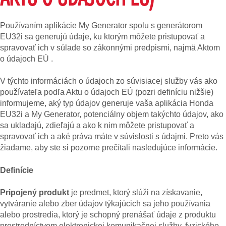
Používaním aplikácie My Generator spolu s generátorom
EU32i sa generujú údaje, ku ktorým môžete pristupovať a
spravovať ich v súlade so zákonnými predpismi, najmä Aktom
o údajoch EÚ .
V týchto informáciách o údajoch zo súvisiacej služby vás ako
používateľa podľa Aktu o údajoch EÚ (pozri definíciu nižšie)
informujeme, aký typ údajov generuje vaša aplikácia Honda
EU32i a My Generator, potenciálny objem takýchto údajov, ako
sa ukladajú, zdieľajú a ako k nim môžete pristupovať a
spravovať ich a aké práva máte v súvislosti s údajmi. Preto vás
žiadame, aby ste si pozorne prečítali nasledujúce informácie.
Definície
Pripojený produkt
je predmet, ktorý slúži na získavanie,
vytváranie alebo zber údajov týkajúcich sa jeho používania
alebo prostredia, ktorý je schopný prenášať údaje z produktu
prostredníctvom elektronickej komunikačnej služby, fyzického