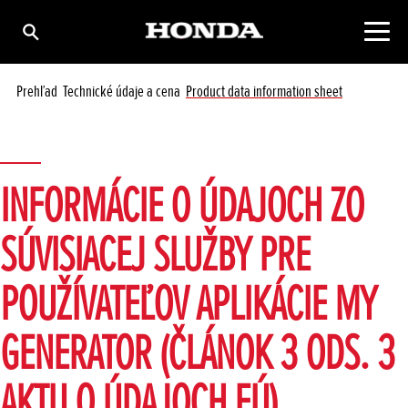
Prehľad
Technické údaje a cena
Product data information sheet
INFORMÁCIE O ÚDAJOCH ZO
SÚVISIACEJ SLUŽBY PRE
POUŽÍVATEĽOV APLIKÁCIE MY
GENERATOR (ČLÁNOK 3 ODS. 3
AKTU O ÚDAJOCH EÚ)