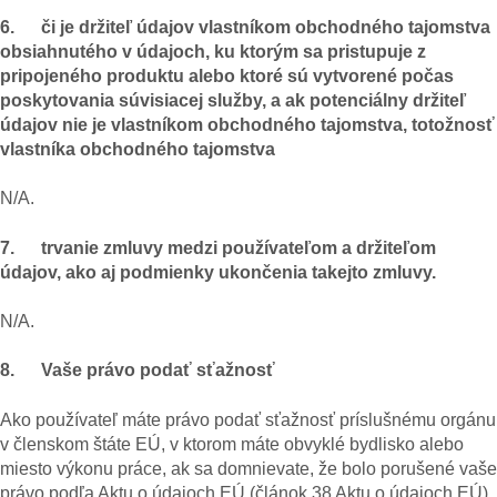
6. či je držiteľ údajov vlastníkom obchodného tajomstva
obsiahnutého v údajoch, ku ktorým sa pristupuje z
pripojeného produktu alebo ktoré sú vytvorené počas
poskytovania súvisiacej služby, a ak potenciálny držiteľ
údajov nie je vlastníkom obchodného tajomstva, totožnosť
vlastníka obchodného tajomstva
N/A.
7. trvanie zmluvy medzi používateľom a držiteľom
údajov, ako aj podmienky ukončenia takejto zmluvy.
N/A.
8. Vaše právo podať sťažnosť
Ako používateľ máte právo podať sťažnosť príslušnému orgánu
v členskom štáte EÚ, v ktorom máte obvyklé bydlisko alebo
miesto výkonu práce, ak sa domnievate, že bolo porušené vaše
právo podľa Aktu o údajoch EÚ (článok 38 Aktu o údajoch EÚ).