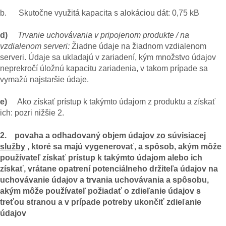
b. Skutočne využitá kapacita s alokáciou dát: 0,75 kB
d)
Trvanie uchovávania v pripojenom produkte / na
vzdialenom serveri:
Žiadne údaje na žiadnom vzdialenom
serveri. Údaje sa ukladajú v zariadení, kým množstvo údajov
neprekročí úložnú kapacitu zariadenia, v takom prípade sa
vymažú najstaršie údaje.
e)
Ako získať prístup k takýmto údajom z produktu a získať
ich: pozri nižšie 2.
2. povaha a odhadovaný objem
údajov zo súvisiacej
služby
, ktoré sa majú vygenerovať, a spôsob, akým môže
používateľ získať prístup k takýmto údajom alebo ich
získať, vrátane opatrení potenciálneho držiteľa údajov na
uchovávanie údajov a trvania uchovávania a spôsobu,
akým môže používateľ požiadať o zdieľanie údajov s
treťou stranou a v prípade potreby ukončiť zdieľanie
údajov