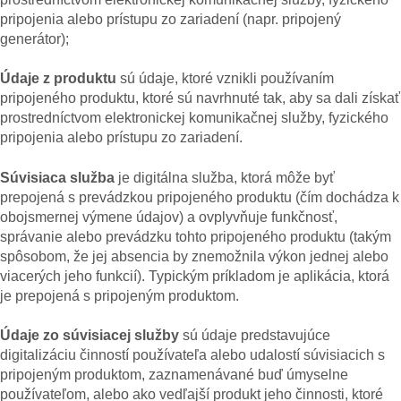
pripojenia alebo prístupu zo zariadení (napr. pripojený
generátor);
Údaje z produktu
sú údaje, ktoré vznikli používaním
pripojeného produktu, ktoré sú navrhnuté tak, aby sa dali získať
prostredníctvom elektronickej komunikačnej služby, fyzického
pripojenia alebo prístupu zo zariadení.
Súvisiaca služba
je digitálna služba, ktorá môže byť
prepojená s prevádzkou pripojeného produktu (čím dochádza k
obojsmernej výmene údajov) a ovplyvňuje funkčnosť,
správanie alebo prevádzku tohto pripojeného produktu (takým
spôsobom, že jej absencia by znemožnila výkon jednej alebo
viacerých jeho funkcií). Typickým príkladom je aplikácia, ktorá
je prepojená s pripojeným produktom.
Údaje zo súvisiacej služby
sú údaje predstavujúce
digitalizáciu činností používateľa alebo udalostí súvisiacich s
pripojeným produktom, zaznamenávané buď úmyselne
používateľom, alebo ako vedľajší produkt jeho činnosti, ktoré