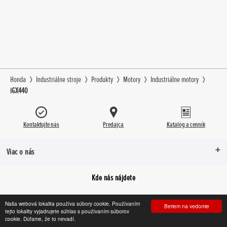
Honda
Industriálne stroje
Produkty
Motory
Industriálne motory
iGX440
Kontaktujte nás
Predajca
Katalóg a cenník
Viac o nás
Kde nás nájdete
Naša webová lokalita používa súbory cookie. Používaním
Beriem na vedomie
tejto lokality vyjadrujete súhlas s používaním súborov
Facebook
YouTube
Instagram
cookie. Dúfame, že to nevadí.