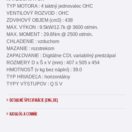
TYP MOTORA : 4 taktný jednovalec OHC
VENTILOVÝ ROZVOD : OHC
ZDVIHOVÝ OBJEM (cm3) : 438
MAX. VÝKON : 9.5kW/12.7k @ 3600 ot/min.
MAX. MOMENT : 29.8Nm @ 2500 ot/min.
CHLADENIE : vzduchom
MAZANIE : rozstrekom
ZAPAĽOVANIE : Digitálne CDI, variabilný predzápal
ROZMERY D x Š x V (mm) : 407 x 505 x 454
HMOTNOSŤ (v kg bez náplní) : 39.0
TYP HRIADEĽA : horizontálny
TYPY VÝSTUPOV : Q S V
DETAILNÉ ŠPECIFIKÁCIE (ENG,DE)
KATALÓG A CENNÍK