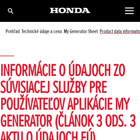
Prehľad
Technické údaje a cena
My Generator Sheet
Product data informati
INFORMÁCIE O ÚDAJOCH ZO
SÚVISIACEJ SLUŽBY PRE
POUŽÍVATEĽOV APLIKÁCIE MY
GENERATOR (ČLÁNOK 3 ODS. 3
AKTU O ÚDAJOCH EÚ)