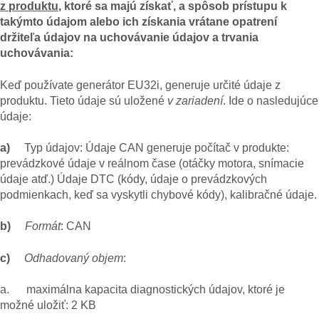
z produktu
, ktoré sa majú získať, a spôsob prístupu k
takýmto údajom alebo ich získania vrátane opatrení
držiteľa údajov na uchovávanie údajov a trvania
uchovávania:
Keď používate generátor EU32i, generuje určité údaje z
produktu. Tieto údaje sú uložené
v zariadení
. Ide o nasledujúce
údaje:
a)
Typ údajov: Údaje CAN generuje počítač v produkte:
prevádzkové údaje v reálnom čase (otáčky motora, snímacie
údaje atď.) Údaje DTC (kódy, údaje o prevádzkových
podmienkach, keď sa vyskytli chybové kódy), kalibračné údaje.
b)
Formát
: CAN
c)
Odhadovaný objem
:
a. maximálna kapacita diagnostických údajov, ktoré je
možné uložiť: 2 KB