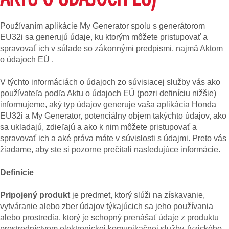
Používaním aplikácie My Generator spolu s generátorom
EU32i sa generujú údaje, ku ktorým môžete pristupovať a
spravovať ich v súlade so zákonnými predpismi, najmä Aktom
o údajoch EÚ .
V týchto informáciách o údajoch zo súvisiacej služby vás ako
používateľa podľa Aktu o údajoch EÚ (pozri definíciu nižšie)
informujeme, aký typ údajov generuje vaša aplikácia Honda
EU32i a My Generator, potenciálny objem takýchto údajov, ako
sa ukladajú, zdieľajú a ako k nim môžete pristupovať a
spravovať ich a aké práva máte v súvislosti s údajmi. Preto vás
žiadame, aby ste si pozorne prečítali nasledujúce informácie.
Definície
Pripojený produkt
je predmet, ktorý slúži na získavanie,
vytváranie alebo zber údajov týkajúcich sa jeho používania
alebo prostredia, ktorý je schopný prenášať údaje z produktu
prostredníctvom elektronickej komunikačnej služby, fyzického