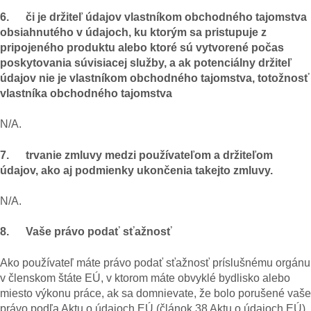
6. či je držiteľ údajov vlastníkom obchodného tajomstva
obsiahnutého v údajoch, ku ktorým sa pristupuje z
pripojeného produktu alebo ktoré sú vytvorené počas
poskytovania súvisiacej služby, a ak potenciálny držiteľ
údajov nie je vlastníkom obchodného tajomstva, totožnosť
vlastníka obchodného tajomstva
N/A.
7. trvanie zmluvy medzi používateľom a držiteľom
údajov, ako aj podmienky ukončenia takejto zmluvy.
N/A.
8. Vaše právo podať sťažnosť
Ako používateľ máte právo podať sťažnosť príslušnému orgánu
v členskom štáte EÚ, v ktorom máte obvyklé bydlisko alebo
miesto výkonu práce, ak sa domnievate, že bolo porušené vaše
právo podľa Aktu o údajoch EÚ (článok 38 Aktu o údajoch EÚ).