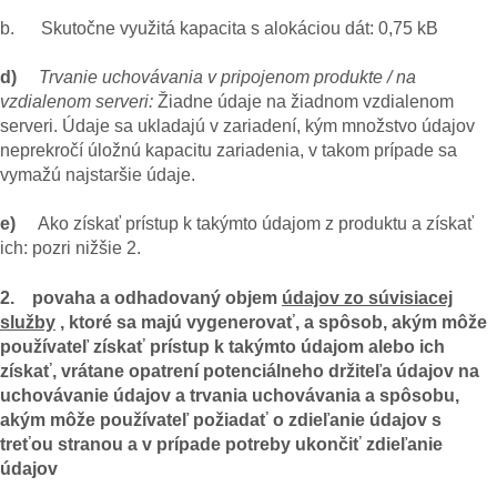
b. Skutočne využitá kapacita s alokáciou dát: 0,75 kB
d)
Trvanie uchovávania v pripojenom produkte / na
vzdialenom serveri:
Žiadne údaje na žiadnom vzdialenom
serveri. Údaje sa ukladajú v zariadení, kým množstvo údajov
neprekročí úložnú kapacitu zariadenia, v takom prípade sa
vymažú najstaršie údaje.
e)
Ako získať prístup k takýmto údajom z produktu a získať
ich: pozri nižšie 2.
2. povaha a odhadovaný objem
údajov zo súvisiacej
služby
, ktoré sa majú vygenerovať, a spôsob, akým môže
používateľ získať prístup k takýmto údajom alebo ich
získať, vrátane opatrení potenciálneho držiteľa údajov na
uchovávanie údajov a trvania uchovávania a spôsobu,
akým môže používateľ požiadať o zdieľanie údajov s
treťou stranou a v prípade potreby ukončiť zdieľanie
údajov