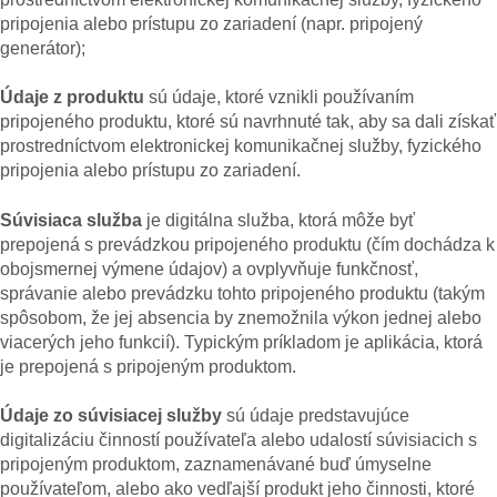
pripojenia alebo prístupu zo zariadení (napr. pripojený
generátor);
Údaje z produktu
sú údaje, ktoré vznikli používaním
pripojeného produktu, ktoré sú navrhnuté tak, aby sa dali získať
prostredníctvom elektronickej komunikačnej služby, fyzického
pripojenia alebo prístupu zo zariadení.
Súvisiaca služba
je digitálna služba, ktorá môže byť
prepojená s prevádzkou pripojeného produktu (čím dochádza k
obojsmernej výmene údajov) a ovplyvňuje funkčnosť,
správanie alebo prevádzku tohto pripojeného produktu (takým
spôsobom, že jej absencia by znemožnila výkon jednej alebo
viacerých jeho funkcií). Typickým príkladom je aplikácia, ktorá
je prepojená s pripojeným produktom.
Údaje zo súvisiacej služby
sú údaje predstavujúce
digitalizáciu činností používateľa alebo udalostí súvisiacich s
pripojeným produktom, zaznamenávané buď úmyselne
používateľom, alebo ako vedľajší produkt jeho činnosti, ktoré