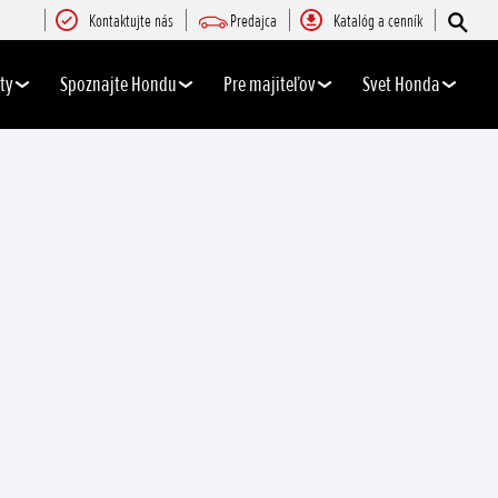
Kontaktujte nás
Predajca
Katalóg a cenník
ty
Spoznajte Hondu
Pre majiteľov
Svet Honda