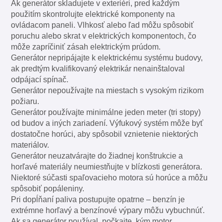
Ak generátor skladujete v exteriéri, pred každým
použitím skontrolujte elektrické komponenty na
ovládacom paneli. Vlhkosť alebo ľad môžu spôsobiť
poruchu alebo skrat v elektrických komponentoch, čo
môže zapríčiniť zásah elektrickým prúdom.
Generátor nepripájajte k elektrickému systému budovy,
ak predtým kvalifikovaný elektrikár nenainštaloval
odpájací spínač.
Generátor nepoužívajte na miestach s vysokým rizikom
požiaru.
Generátor používajte minimálne jeden meter (tri stopy)
od budov a iných zariadení. Výfukový systém môže byť
dostatočne horúci, aby spôsobil vznietenie niektorých
materiálov.
Generátor neuzatvárajte do žiadnej konštrukcie a
horľavé materiály neumiestňujte v blízkosti generátora.
Niektoré súčasti spaľovacieho motora sú horúce a môžu
spôsobiť popáleniny.
Pri dopĺňaní paliva postupujte opatrne – benzín je
extrémne horľavý a benzínové výpary môžu vybuchnúť.
Ak sa generátor používal, počkajte, kým motor