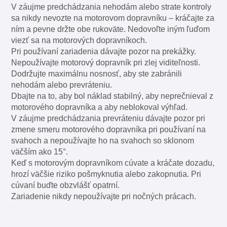
V záujme predchádzania nehodám alebo strate kontroly
sa nikdy nevozte na motorovom dopravníku – kráčajte za
ním a pevne držte obe rukoväte. Nedovoľte iným ľuďom
viezť sa na motorových dopravníkoch.
Pri používaní zariadenia dávajte pozor na prekážky.
Nepoužívajte motorový dopravník pri zlej viditeľnosti.
Dodržujte maximálnu nosnosť, aby ste zabránili
nehodám alebo prevráteniu.
Dbajte na to, aby bol náklad stabilný, aby neprečnieval z
motorového dopravníka a aby neblokoval výhľad.
V záujme predchádzania prevráteniu dávajte pozor pri
zmene smeru motorového dopravníka pri používaní na
svahoch a nepoužívajte ho na svahoch so sklonom
väčším ako 15°.
Keď s motorovým dopravníkom cúvate a kráčate dozadu,
hrozí väčšie riziko pošmyknutia alebo zakopnutia. Pri
cúvaní buďte obzvlášť opatrní.
Zariadenie nikdy nepoužívajte pri nočných prácach.