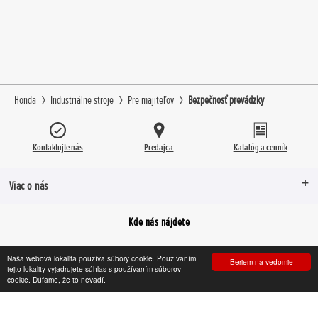
Honda
Industriálne stroje
Pre majiteľov
Bezpečnosť prevádzky
Kontaktujte nás
Predajca
Katalóg a cenník
Viac o nás
Kde nás nájdete
Naša webová lokalita používa súbory cookie. Používaním
Beriem na vedomie
tejto lokality vyjadrujete súhlas s používaním súborov
Facebook
YouTube
Instagram
cookie. Dúfame, že to nevadí.