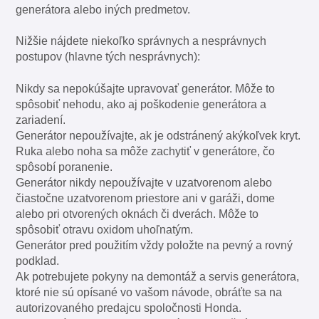
generátora alebo iných predmetov.
Nižšie nájdete niekoľko správnych a nesprávnych
postupov (hlavne tých nesprávnych):
Nikdy sa nepokúšajte upravovať generátor. Môže to
spôsobiť nehodu, ako aj poškodenie generátora a
zariadení.
Generátor nepoužívajte, ak je odstránený akýkoľvek kryt.
Ruka alebo noha sa môže zachytiť v generátore, čo
spôsobí poranenie.
Generátor nikdy nepoužívajte v uzatvorenom alebo
čiastočne uzatvorenom priestore ani v garáži, dome
alebo pri otvorených oknách či dverách. Môže to
spôsobiť otravu oxidom uhoľnatým.
Generátor pred použitím vždy položte na pevný a rovný
podklad.
Ak potrebujete pokyny na demontáž a servis generátora,
ktoré nie sú opísané vo vašom návode, obráťte sa na
autorizovaného predajcu spoločnosti Honda.