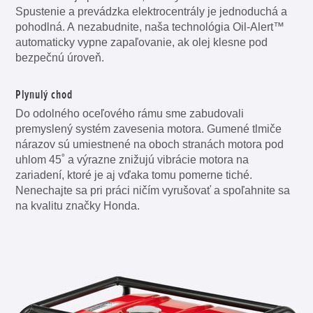
Spustenie a prevádzka elektrocentrály je jednoduchá a
pohodlná. A nezabudnite, naša technológia Oil-Alert™
automaticky vypne zapaľovanie, ak olej klesne pod
bezpečnú úroveň.
Plynulý chod
Do odolného oceľového rámu sme zabudovali
premyslený systém zavesenia motora. Gumené tlmiče
nárazov sú umiestnené na oboch stranách motora pod
uhlom 45˚ a výrazne znižujú vibrácie motora na
zariadení, ktoré je aj vďaka tomu pomerne tiché.
Nenechajte sa pri práci ničím vyrušovať a spoľahnite sa
na kvalitu značky Honda.