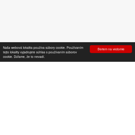
Naša webová lokalita používa súbory cookie. Používaním
Beriem na vedomie
tejto lokality vyjadrujete súhlas s používaním súborov
Odolné high-tech
cookie. Dúfame, že to nevadí.
Honda
Industriálne stroje
Produkty
Generátory
Odolné high-tech generátory
Prehľad
ZOBRAZIŤ ŠPECIFIKÁCIE
Pozrite si technické údaje.
Kontaktujte nás
Predajca
Katalóg a cenník
TECHNICKÉ ÚDAJE
Viac o nás