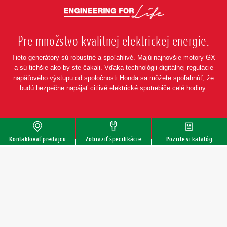
Pre množstvo kvalitnej elektrickej energie.
Tieto generátory sú robustné a spoľahlivé. Majú najnovšie motory GX
a sú tichšie ako by ste čakali. Vďaka technológii digitálnej regulácie
napäťového výstupu od spoločnosti Honda sa môžete spoľahnúť, že
budú bezpečne napájať citlivé elektrické spotrebiče celé hodiny.
Kontaktovať predajcu
Zobraziť špecifikácie
Pozrite si katalóg