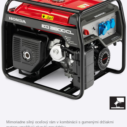
Mimoriadne silný oceľový rám v kombinácii s gumenými držiakmi