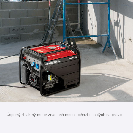
Úsporný 4-taktný motor znamená menej peňazí minutých na palivo.