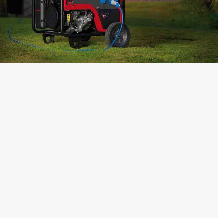
Kontaktovať predajcu
Zobraziť špecifikácie
Pozrite si katalóg