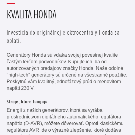
napätia i-AVR, ktorá ponúka prvotriedny výstupný výkon so stabilným napätím a
frekvenciou (dostupná modeloch EM4500 CXS a EM5500 CXS). Model EM30
KVALITA HONDA
disponuje patentovanou technológiou cyklokonvertora, ktorá poskytuje kvalitný
výstup neviazaný na otáčky motora.
Investícia do originálnej elektrocentrály Honda sa
oplatí.
Generátory Honda sú vďaka svojej povestnej kvalite
častým terčom podvodníkov. Kupujte ich iba od
autorizovaných predajcov značky Honda. Naše odolné
"high-tech" generátory sú určené na všestranné použitie.
Poskytnú vám kvalitný jednofázový prúd o menovitom
napätí 230 V.
Stroje, ktoré fungujú
Energii z našich generátorov, ktorá sa vyrába
prostredníctvom digitálneho automatického regulátora
napätia (D-AVR), môžete dôverovať. Oproti klasickému
regulátoru AVR ide o výrazné zlepšenie, ktoré dodáva