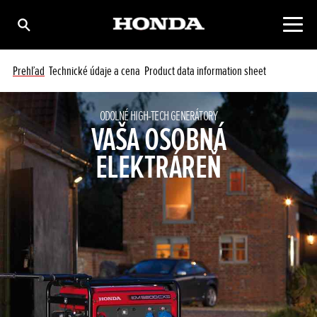
Prehľad
Technické údaje a cena
Product data information sheet
ODOLNÉ HIGH-TECH GENERÁTORY
VAŠA OSOBNÁ
ELEKTRÁREŇ