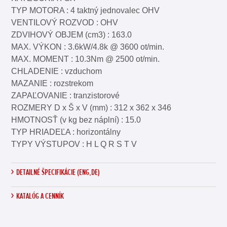
TYP MOTORA : 4 taktný jednovalec OHV
VENTILOVÝ ROZVOD : OHV
ZDVIHOVÝ OBJEM (cm3) : 163.0
MAX. VÝKON : 3.6kW/4.8k @ 3600 ot/min.
MAX. MOMENT : 10.3Nm @ 2500 ot/min.
CHLADENIE : vzduchom
MAZANIE : rozstrekom
ZAPAĽOVANIE : tranzistorové
ROZMERY D x Š x V (mm) : 312 x 362 x 346
HMOTNOSŤ (v kg bez náplní) : 15.0
TYP HRIADEĽA : horizontálny
TYPY VÝSTUPOV : H L Q R S T V
DETAILNÉ ŠPECIFIKÁCIE (ENG,DE)
KATALÓG A CENNÍK