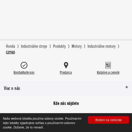
Honda
Industriálne stroje
Produkty
Motory
Industriálne motory
GX160
Kontaktujte nás
Predajca
Katalóg a cenník
Viac o nás
Kde nás nájdete
Naša webová lokalita používa súbory cookie. Používaním
Beriem na vedomie
tejto lokality vyjadrujete súhlas s používaním súborov
Facebook
YouTube
Instagram
cookie. Dúfame, že to nevadí.