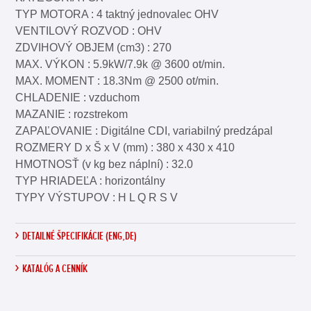
TYP MOTORA : 4 taktný jednovalec OHV
VENTILOVÝ ROZVOD : OHV
ZDVIHOVÝ OBJEM (cm3) : 270
MAX. VÝKON : 5.9kW/7.9k @ 3600 ot/min.
MAX. MOMENT : 18.3Nm @ 2500 ot/min.
CHLADENIE : vzduchom
MAZANIE : rozstrekom
ZAPAĽOVANIE : Digitálne CDI, variabilný predzápal
ROZMERY D x Š x V (mm) : 380 x 430 x 410
HMOTNOSŤ (v kg bez náplní) : 32.0
TYP HRIADEĽA : horizontálny
TYPY VÝSTUPOV : H L Q R S V
DETAILNÉ ŠPECIFIKÁCIE (ENG,DE)
KATALÓG A CENNÍK