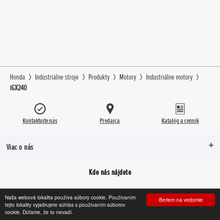
Honda
Industriálne stroje
Produkty
Motory
Industriálne motory
iGX240
Kontaktujte nás
Predajca
Katalóg a cenník
Viac o nás
Kde nás nájdete
Naša webová lokalita používa súbory cookie. Používaním
Beriem na vedomie
tejto lokality vyjadrujete súhlas s používaním súborov
Facebook
YouTube
Instagram
cookie. Dúfame, že to nevadí.