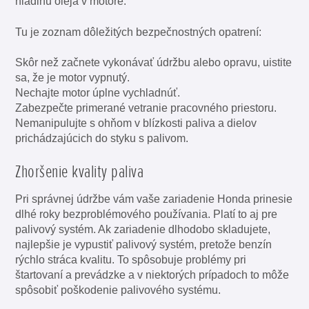
hladinu oleja v motore.
Tu je zoznam dôležitých bezpečnostných opatrení:
Skôr než začnete vykonávať údržbu alebo opravu, uistite
sa, že je motor vypnutý.
Nechajte motor úplne vychladnúť.
Zabezpečte primerané vetranie pracovného priestoru.
Nemanipulujte s ohňom v blízkosti paliva a dielov
prichádzajúcich do styku s palivom.
Zhoršenie kvality paliva
Pri správnej údržbe vám vaše zariadenie Honda prinesie
dlhé roky bezproblémového používania. Platí to aj pre
palivový systém. Ak zariadenie dlhodobo skladujete,
najlepšie je vypustiť palivový systém, pretože benzín
rýchlo stráca kvalitu. To spôsobuje problémy pri
štartovaní a prevádzke a v niektorých prípadoch to môže
spôsobiť poškodenie palivového systému.