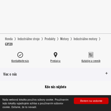
Honda
Industriálne stroje
Produkty
Motory
Industriálne motory
GX120
Kontaktujte nás
Predajca
Katalóg a cenník
Viac o nás
Kde nás nájdete
Naša webová lokalita používa súbory cookie. Používaním
Beriem na vedomie
tejto lokality vyjadrujete súhlas s používaním súborov
Facebook
YouTube
Instagram
cookie. Dúfame, že to nevadí.