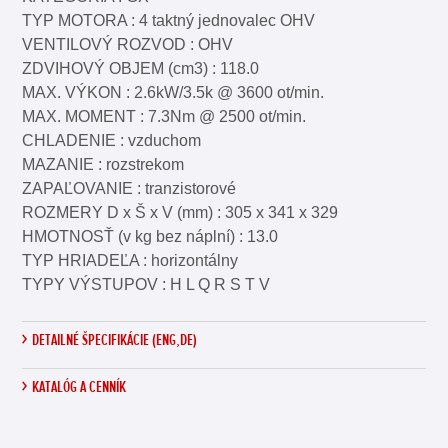
TYP MOTORA : 4 taktný jednovalec OHV
VENTILOVÝ ROZVOD : OHV
ZDVIHOVÝ OBJEM (cm3) : 118.0
MAX. VÝKON : 2.6kW/3.5k @ 3600 ot/min.
MAX. MOMENT : 7.3Nm @ 2500 ot/min.
CHLADENIE : vzduchom
MAZANIE : rozstrekom
ZAPAĽOVANIE : tranzistorové
ROZMERY D x Š x V (mm) : 305 x 341 x 329
HMOTNOSŤ (v kg bez náplní) : 13.0
TYP HRIADEĽA : horizontálny
TYPY VÝSTUPOV : H L Q R S T V
DETAILNÉ ŠPECIFIKÁCIE (ENG,DE)
KATALÓG A CENNÍK